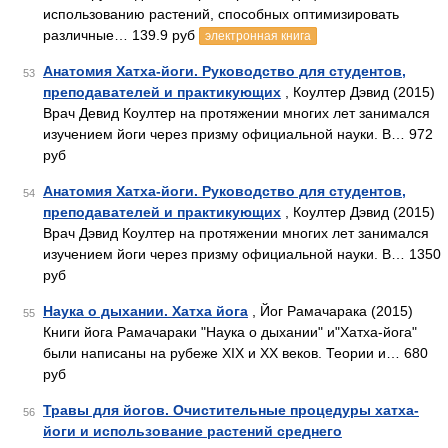
использованию растений, способных оптимизировать
различные… 139.9 руб
электронная книга
Анатомия Хатха-йоги. Руководство для студентов,
53
преподавателей и практикующих
, Коултер Дэвид (2015)
Врач Девид Коултер на протяжении многих лет занимался
изучением йоги через призму официальной науки. В… 972
руб
Анатомия Хатха-йоги. Руководство для студентов,
54
преподавателей и практикующих
, Коултер Дэвид (2015)
Врач Дэвид Коултер на протяжении многих лет занимался
изучением йоги через призму официальной науки. В… 1350
руб
Наука о дыхании. Хатха йога
, Йог Рамачарака (2015)
55
Книги йога Рамачараки "Наука о дыхании" и"Хатха-йога"
были написаны на рубеже XIX и XX веков. Теории и… 680
руб
Травы для йогов. Очистительные процедуры хатха-
56
йоги и использование растений среднего