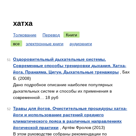
хатха
Толкование
Перевод
Книги
все
электронные книги
аудиокниги
Оздоровительный дыхательные системы.
51
Современные способы тренировки дыхания. Хатха-
йога. Пранаяма. Цигун. Дыхательные тренажеры
, Бах
Б. (2008)
Дано подробное описание наиболее популярных
дыхательных систем и способы их применения в
современной… 18 руб
Травы для йогов. Очистительные процедуры хатха-
52
йоги и использование растений среднего
климатического пояса в различных направлениях
йогической практики
, Артём Фролов (2013)
В этом руководстве собраны рекомендации по